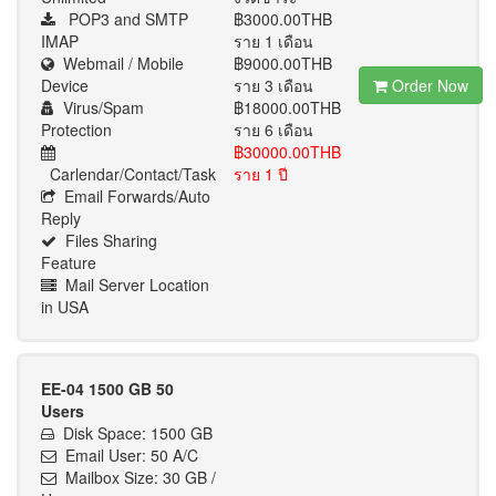
POP3 and SMTP
฿3000.00THB
IMAP
ราย 1 เดือน
Webmail / Mobile
฿9000.00THB
Device
ราย 3 เดือน
Order Now
Virus/Spam
฿18000.00THB
Protection
ราย 6 เดือน
฿30000.00THB
Carlendar/Contact/Task
ราย 1 ปี
Email Forwards/Auto
Reply
Files Sharing
Feature
Mail Server Location
in USA
EE-04 1500 GB 50
Users
Disk Space: 1500 GB
Email User: 50 A/C
Mailbox Size: 30 GB /