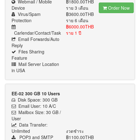
Webmail / Mobile
฿1800.00THB
Device
ราย 3 เดือน
Order Now
Virus/Spam
฿3600.00THB
Protection
ราย 6 เดือน
฿6000.00THB
Carlendar/Contact/Task
ราย 1 ปี
Email Forwards/Auto
Reply
Files Sharing
Feature
Mail Server Location
in USA
EE-02 300 GB 10 Users
Disk Space: 300 GB
Email User: 10 A/C
Mailbox Size: 30 GB /
User
Data Transfer:
Unlimited
งวดชำระ
POP3 and SMTP
฿1100.00THB