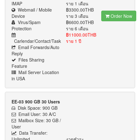
IMAP
ราย 1 เดือน
Webmail / Mobile
฿3300.00THB
Device
ราย 3 เดือน
Order Now
Virus/Spam
฿6600.00THB
Protection
ราย 6 เดือน
฿11000.00THB
Carlendar/Contact/Task
ราย 1 ปี
Email Forwards/Auto
Reply
Files Sharing
Feature
Mail Server Location
in USA
EE-03 900 GB 30 Users
Disk Space: 900 GB
Email User: 30 A/C
Mailbox Size: 30 GB /
User
Data Transfer:
Unlimited
งวดชำระ