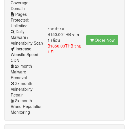
Coverage: 1
Domain
Pages
Protected:
Unlimited
งวดชำระ
Daily
฿150.00THB ราย
Malware+
1 เดือน
Order Now
Vulnerability Scan
฿1650.00THB ราย
Increase
1 ปี
Website Speed –
CDN
2x month
Malware
Removal
2x month
Vulnerability
Repair
2x month
Brand Reputation
Monitoring