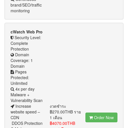
brand/SEO/traffic
monitoring
cWatch Web Pro
Security Level:
Complete
Protection
Domain
Coverage: 1
Domain
Pages
Protected:
Unlimited
4x per day
Malware +
Vulnerability Scan
Increase
งวดชำระ
website speed –
฿270.00THB ราย
CDN
1 เดือน
Order Now
DDOS Protection
฿4070.00THB