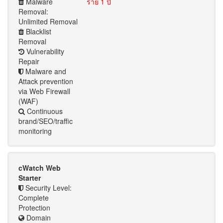
Malware
ราย 1 ปี
Removal:
Unlimited Removal
Blacklist
Removal
Vulnerability
Repair
Malware and
Attack prevention
via Web Firewall
(WAF)
Continuous
brand/SEO/traffic
monitoring
cWatch Web
Starter
Security Level:
Complete
Protection
Domain