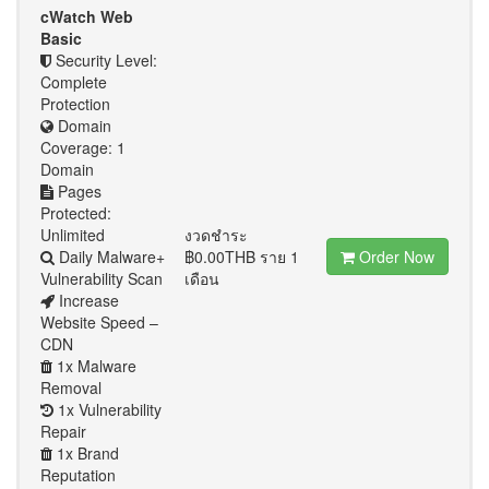
cWatch Web
Basic
Security Level:
Complete
Protection
Domain
Coverage: 1
Domain
Pages
Protected:
Unlimited
งวดชำระ
Daily Malware+
฿0.00THB ราย 1
Order Now
Vulnerability Scan
เดือน
Increase
Website Speed –
CDN
1x Malware
Removal
1x Vulnerability
Repair
1x Brand
Reputation