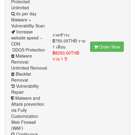
Protected:
Unlimited
6x per day
Malware +
Vulnerability Scan
Increase
งวดชำระ
website speed –
฿750.00THB ราย
CDN
1 เดือน
Order Now
DDOS Protection
฿8250.00THB
Malware
ราย 1 ปี
Removal:
Unlimited Removal
Blacklist
Removal
Vulnerability
Repair
Malware and
Attack prevention
via Fully
Customization
Web Firewall
(WAF)
Continuous