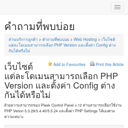
Toggl
Navig
คำถามที่พบบ่อย
ส่วนบริการลูกค้า
>
คำถามที่พบบ่อย
>
Web Hosting
>
เว็บไซต์
แต่ละโดเมนสามารถเลือก PHP Version และตั้งค่า Config ต่าง
กันได้หรือไม่
เว็บไซต์
Add to Favourites
Print this Article
แต่ละโดเมนสามารถเลือก PHP
Version และตั้งค่า Config ต่าง
กันได้หรือไม่
ด้วยความสามารถของ Plesk Control Panel v.12 ท่านสามารถเลือกใช้งาน
PHP Verion 5.3.29/5.4.40/5.5.24 และตั้งค่า PHP Settings ได้เองตาม
ความเหมาะ