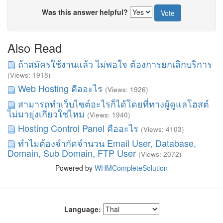
Was this answer helpful?
Also Read
ถ้าสมัครใช้งานแล้ว ไม่พอใจ ต้องการยกเลิกบริการ
(Views: 1918)
Web Hosting คืออะไร
(Views: 1926)
สามารถทำเว็บไซต์อะไรก็ได้โดยที่ทางผู้ดูแลโฮสต์
ไม่มายุ่งเกี่ยวใช่ไหม
(Views: 1940)
Hosting Control Panel คืออะไร
(Views: 4103)
ทำไมต้องจำกัดจำนวน Email User, Database,
Domain, Sub Domain, FTP User
(Views: 2072)
Powered by
WHMCompleteSolution
Language: